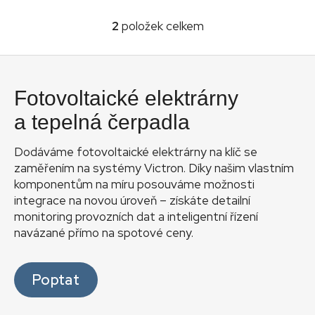
2
položek celkem
O
v
Z
l
á
á
Fotovoltaické elektrárny
d
p
a
a
a tepelná čerpadla
c
t
Fotovo
í
Dodáváme fotovoltaické elektrárny na klíč se
í
p
zaměřením na systémy Victron. Díky našim vlastním
Prod
r
komponentům na míru posouváme možnosti
v
integrace na novou úroveň – získáte detailní
Zaká
k
výr
monitoring provozních dat a inteligentní řízení
y
navázané přímo na spotové ceny.
v
Kon
ý
p
Služ
Poptat
i
s
u