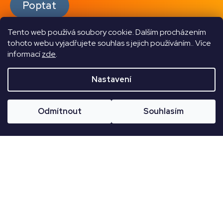
Poptat
Tento web používá soubory cookie. Dalším procházením
tohoto webu vyjadřujete souhlas s jejich používáním.. Více
informací
zde
.
Nastavení
CZK /
Přihl
Odmítnout
Souhlasím