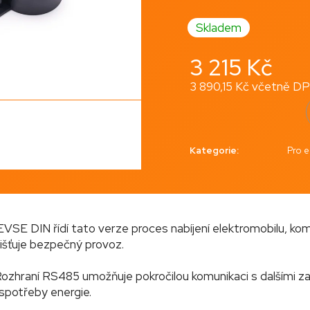
120 Kč
3 215 Kč
Skladem
3 215 Kč
3 890,15 Kč včetně D
Měrná
cena:
Kategorie
:
Pro e
o EVSE DIN řídí tato verze proces nabíjení elektromobilu, ko
ajišťuje bezpečný provoz.
hraní RS485 umožňuje pokročilou komunikaci s dalšími zaří
spotřeby energie.