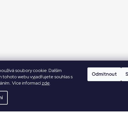
oužívá soubory cookie. Dalším
Odmítnout
S
 tohoto webu vyjadřujete souhlas s
váním.. Více informací
zde
.
ní