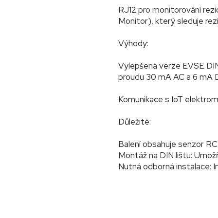
RJ12 pro monitorování rezi
Monitor), který sleduje rez
Výhody:
Vylepšená verze EVSE DIN: 
proudu 30 mA AC a 6 mA 
Komunikace s IoT elektrom
Důležité:
Balení obsahuje senzor RCM
Montáž na DIN lištu: Umožň
Nutná odborná instalace: In