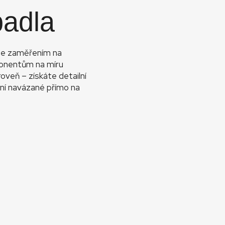
padla
 se zaměřením na
ponentům na míru
veň – získáte detailní
ení navázané přímo na