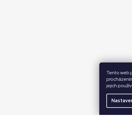
Tento web p
procházením
jejich použí
Nastave