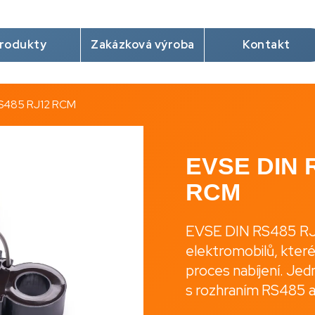
rodukty
Zakázková výroba
Kontakt
Co potřebujete najít?
RS485 RJ12 RCM
Hledat
EVSE DIN 
RCM
Doporučujeme
EVSE DIN RS485 RJ12 
elektromobilů, které 
proces nabíjení. Je
s rozhraním RS485 a
NABÍJECÍ KABEL 5X2.5MM2 + CP VODIČ
EVSE DIN RS485