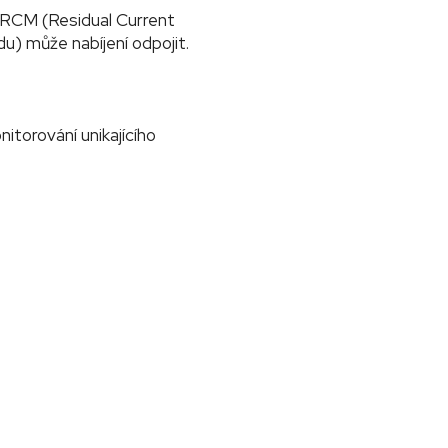
u RCM (Residual Current
du) může nabíjení odpojit.
itorování unikajícího