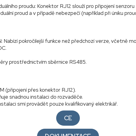
duálního proudu: Konektor RJ12 slouží pro připojení senzor
iduální proud a v případě nebezpečí (například při úniku prou
Nabízí pokročilejší funkce než předchozí verze, včetně mon
DC.
ěry prostřednictvím sběrnice RS485.
 (připojení přes konektor RJ12).
uje snadnou instalaci do rozvaděče.
stalaci smí provádět pouze kvalifikovaný elektrikář.
CE