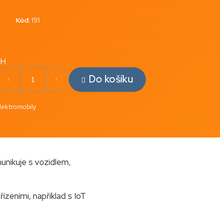
Kód:
191
PH
Do košíku
lektromobily
munikuje s vozidlem,
zeními, například s IoT