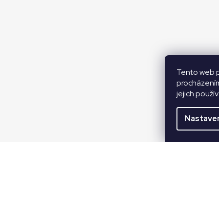
Tento web p
procházením
jejich použí
Nastave