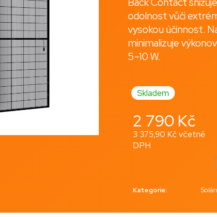
Back Contact snižuje 
120 Kč
3 215 Kč
odolnost vůči extrém
vysokou účinnost. Na
minimalizuje výkonov
5–10 W.
Skladem
2 790 Kč
3 375,90 Kč včetně
DPH
Měrná
cena:
Kategorie
:
Solá