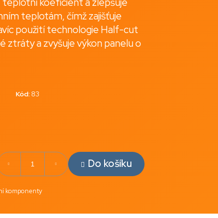
teplotní koeficient a zlepšuje
ním teplotám, čímž zajišťuje
víc použití technologie Half-cut
é ztráty a zvyšuje výkon panelu o
Kód:
83
Do košíku
rní komponenty