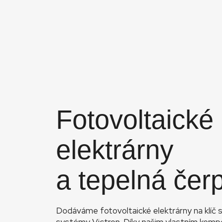
Fotovoltaické
elektrárny
a tepelná čer
Dodáváme fotovoltaické elektrárny na klíč