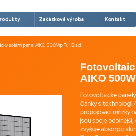
rodukty
Zakázková výroba
Kontakt
Co potřebujete najít?
ický solární panel AIKO 500Wp Full Black
Hledat
Fotovoltaic
AIKO 500Wp
Doporučujeme
Fotovoltaické panely
články s technologií
propojovací mřížky na
jsou spoje odolnější,
zvyšuje absorpci slu
NABÍJECÍ KABEL 5X2.5MM2 + CP VODIČ
EVSE DIN RS485