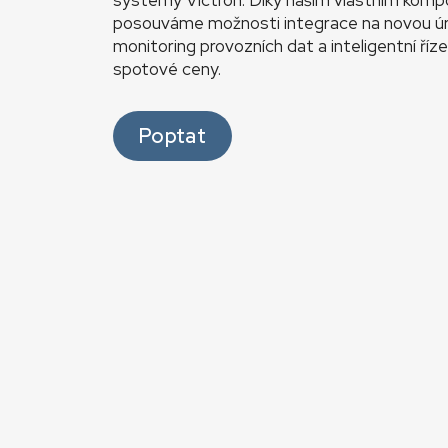
systémy Victron. Díky našim vlastním kom
posouváme možnosti integrace na novou úro
monitoring provozních dat a inteligentní říz
spotové ceny.
Poptat