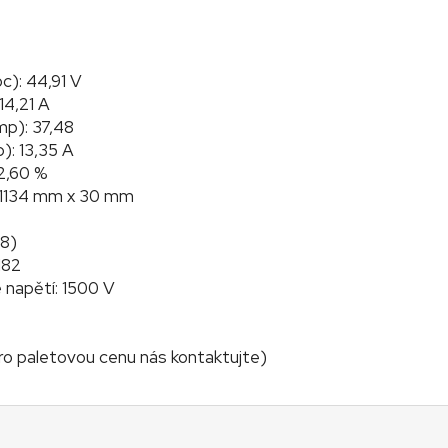
c): 44,91 V
14,21 A
p): 37,48
): 13,35 A
22,60 %
 1134 mm x 30 mm
18)
182
napětí: 1500 V
pro paletovou cenu nás kontaktujte)