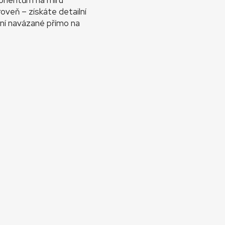
ponentům na míru
veň – získáte detailní
ení navázané přímo na