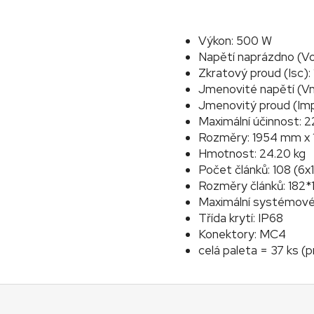
Výkon: 500 W
Napětí naprázdno (Vo
Zkratový proud (Isc): 
Jmenovité napětí (Vm
Jmenovitý proud (Imp
Maximální účinnost: 
Rozměry: 1954 mm x
Hmotnost: 24.20 kg
Počet článků: 108 (6x
Rozměry článků: 182*
Maximální systémové 
Třída krytí: IP68
Konektory: MC4
celá paleta = 37 ks (
Z
á