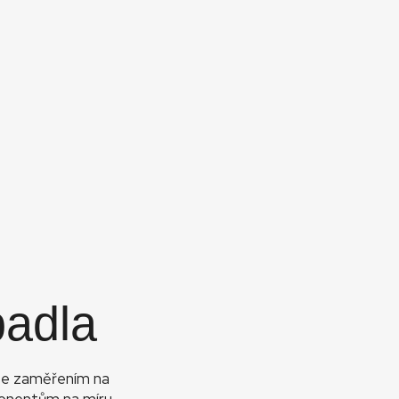
padla
 se zaměřením na