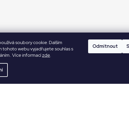
oužívá soubory cookie. Dalším
Odmítnout
S
 tohoto webu vyjadřujete souhlas s
váním.. Více informací
zde
.
ní