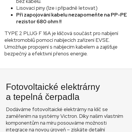
bez kabelu.
Lisovací piny (lze i případně letovat)
Při zapojování kabelu nezapomeňte na PP-PE
rezistor 680 ohm !!
TYPE 2 PLUG F 16A je klíčová součást pro nabíjení
elektromobilů pomocí nabíjecích zařízení EVSE.
Fot
Umožňuje propojení s nabíjecím kabelem a zajišťuje
bezpečný a efektivní přenos energie.
Pr
Za
Z
v
á
Fotovoltaické elektrárny
K
p
a
a tepelná čerpadla
Sl
t
Dodáváme fotovoltaické elektrárny na klíč se
í
zaměřením na systémy Victron. Díky našim vlastním
komponentům na míru posouváme možnosti
integrace na novou úroveň – získáte detailní