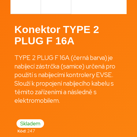
a
j
í
Konektor TYPE 2
t
PLUG F 16A
?
TYPE 2 PLUG F 16A (černá barva) je
nabíjecí zástrčka (samice) určená pro
Hledat
použití s nabíjecími kontrolery EVSE.
Slouží k propojení nabíjecího kabelu s
těmito zařízeními a následně s
D
elektromobilem.
o
p
o
Skladem
r
u
Kód:
247