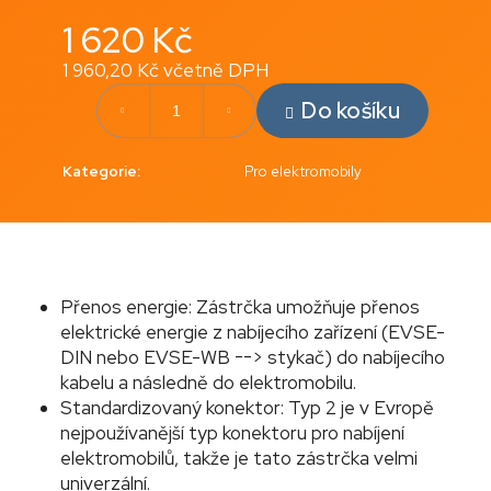
č
u
1 620 Kč
j
1 960,20 Kč včetně DPH
e
Měrná
m
Do košíku
cena:
e
Kategorie
:
Pro elektromobily
NABÍJECÍ
KABEL
5X2.5MM2
+
CP
VODIČ
Přenos energie: Zástrčka umožňuje přenos
120
Kč
elektrické energie z nabíjecího zařízení (EVSE-
DIN nebo EVSE-WB --> stykač) do nabíjecího
kabelu a následně do elektromobilu.
Standardizovaný konektor: Typ 2 je v Evropě
nejpoužívanější typ konektoru pro nabíjení
elektromobilů, takže je tato zástrčka velmi
univerzální.