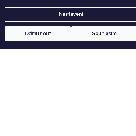
Nastavení
CZK
Př
Odmítnout
Souhlasím