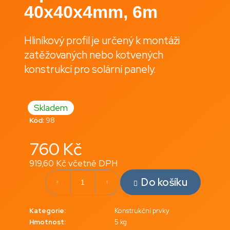
40x40x4mm, 6m
a
j
í
Hliníkový profil je určený k montáži
t
zatěžovaných nebo kotvených
?
konstrukcí pro solární panely.
Skladem
Hledat
Kód:
98
760 Kč
D
919,60 Kč včetně DPH
o
Měrná
Do košíku
p
cena:
o
r
Kategorie
:
Konstrukční prvky
u
Hmotnost
:
5 kg