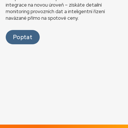
integrace na novou úroveň – získáte detailní
monitoring provozních dat a inteligentní řízení
navázané přímo na spotové ceny.
Poptat
Fot
Pr
Za
v
K
Sl