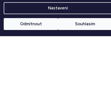
Nastavení
CZK
Př
Odmítnout
Souhlasím