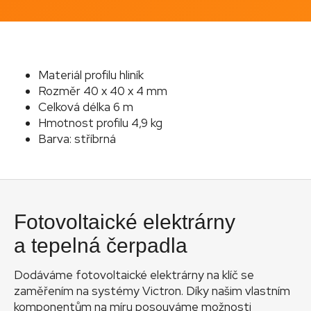
č
u
j
e
m
Materiál profilu hliník
e
Rozměr 40 x 40 x 4 mm
Celková délka 6 m
NABÍJECÍ
Hmotnost profilu 4,9 kg
KABEL
Barva: stříbrná
5X6MM2
+
CP
VODIČ
Z
190
á
Kč
Fotovoltaické elektrárny
p
a
a tepelná čerpadla
t
Dodáváme fotovoltaické elektrárny na klíč se
í
zaměřením na systémy Victron. Díky našim vlastním
komponentům na míru posouváme možnosti