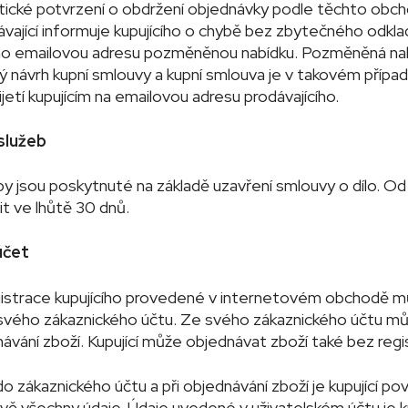
ické potvrzení o obdržení objednávky podle těchto obch
vající informuje kupujícího o chybě bez zbytečného odkla
eho emailovou adresu pozměněnou nabídku. Pozměněná na
ý návrh kupní smlouvy a kupní smlouva je v takovém přípa
jetí kupujícím na emailovou adresu prodávajícího.
 služeb
by jsou poskytnuté na základě uzavření smlouvy o dílo. Od
 ve lhůtě 30 dnů.
účet
egistrace kupujícího provedené v internetovém obchodě mů
svého zákaznického účtu. Ze svého zákaznického účtu můž
ávání zboží. Kupující může objednávat zboží také bez regi
i do zákaznického účtu a při objednávání zboží je kupující p
vě všechny údaje. Údaje uvedené v uživatelském účtu je kup