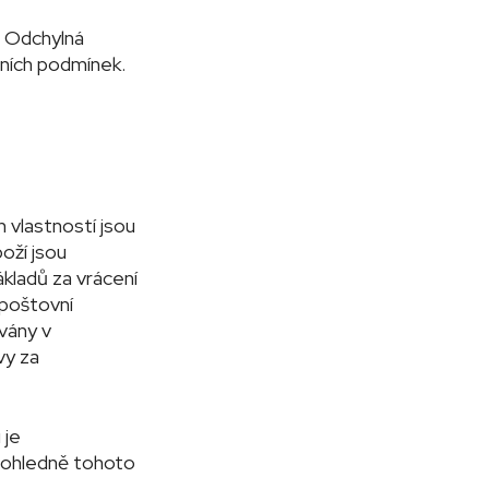
. Odchylná
dních podmínek.
h vlastností jsou
oží jsou
kladů za vrácení
 poštovní
vány v
vy za
 je
u ohledně tohoto