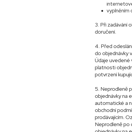
interneto
vyplněním 
3. Při zadávání 
doručení.
4. Před odeslán
do objednávky vl
Údaje uvedené v
platnosti objed
potvrzení kupuj
5. Neprodleně p
objednávky na em
automatické a n
obchodní podmínk
prodávajícím. Oz
Neprodleně po o
objednávky na em