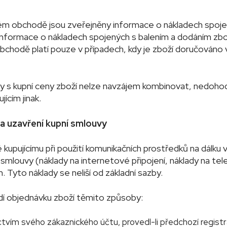
ém obchodě jsou zveřejněny informace o nákladech spoje
Informace o nákladech spojených s balením a dodáním zb
chodě platí pouze v případech, kdy je zboží doručováno 
vy s kupní ceny zboží nelze navzájem kombinovat, nedohod
jícím jinak.
a a uzavření kupní smlouvy
lé kupujícímu při použití komunikačních prostředků na dálku v
smlouvy (náklady na internetové připojení, náklady na tel
m. Tyto náklady se neliší od základní sazby.
ádí objednávku zboží těmito způsoby:
tvím svého zákaznického účtu, provedl-li předchozí registr