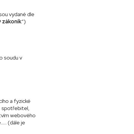
jsou vydané dle
 zákoník
“)
o soudu v
ího a fyzické
 spotřebitel,
ctvím webového
.. (dále je