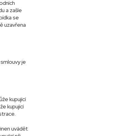
odních
du a zašle
bídka se
dě uzavřena
 smlouvy je
že kupující
e kupující
strace.
ovinen uvádět
ující při