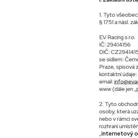
190 Kč
1. Tyto všeobec
§ 1751 a násl. z
EV Racing s.r.o.
IČ: 29414156
DIČ: CZ294141
se sídlem: Čern
Praze, spisov
kontaktní údaje
email:
info@evac
www (dále jen „
2. Tyto obchodní
osoby, která uza
nebo v rámci své
rozhraní umístě
„
internetový 