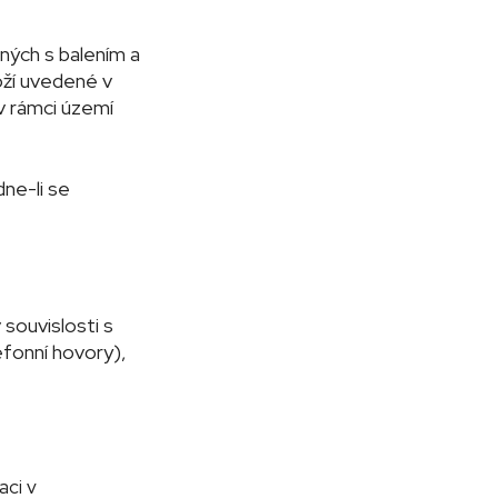
ných s balením a
oží uvedené v
v rámci území
ne-li se
 souvislosti s
efonní hovory),
aci v