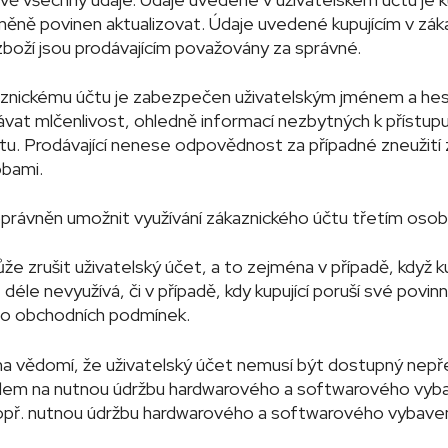
 změně povinen aktualizovat. Údaje uvedené kupujícím v zá
zboží jsou prodávajícím považovány za správné.
kaznickému účtu je zabezpečen uživatelským jménem a hesl
vat mlčenlivost, ohledně informací nezbytných k přístup
tu. Prodávající nenese odpovědnost za případné zneužití
obami.
í oprávněn umožnit využívání zákaznického účtu třetím oso
ůže zrušit uživatelský účet, a to zejména v případě, když ku
 déle nevyužívá, či v případě, kdy kupující poruší své povinn
to obchodních podmínek.
 na vědomí, že uživatelský účet nemusí být dostupný nepře
dem na nutnou údržbu hardwarového a softwarového vyb
popř. nutnou údržbu hardwarového a softwarového vybaven