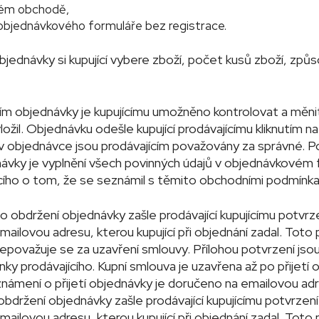
vém obchodě,
objednávkového formuláře bez registrace.
objednávky si kupující vybere zboží, počet kusů zboží, způs
ím objednávky je kupujícímu umožněno kontrolovat a měnit
ožil. Objednávku odešle kupující prodávajícímu kliknutím na
 objednávce jsou prodávajícím považovány za správné. 
návky je vyplnění všech povinných údajů v objednávkovém f
ícího o tom, že se seznámil s těmito obchodními podmínka
o obdržení objednávky zašle prodávající kupujícímu potvrz
ailovou adresu, kterou kupující při objednání zadal. Toto 
epovažuje se za uzavření smlouvy. Přílohou potvrzení jsou
y prodávajícího. Kupní smlouva je uzavřena až po přijetí
námení o přijetí objednávky je doručeno na emailovou adre
bdržení objednávky zašle prodávající kupujícímu potvrzení
ailovou adresu, kterou kupující při objednání zadal. Toto