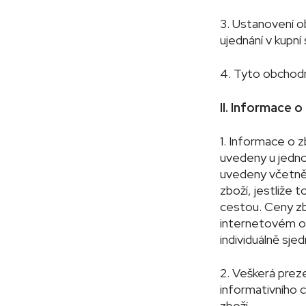
3. Ustanovení o
ujednání v kupn
4. Tyto obchodn
II. Informace o
1. Informace o z
uvedeny u jedno
uvedeny včetně 
zboží, jestliže
cestou. Ceny zb
internetovém ob
individuálně sj
2. Veškerá prez
informativního c
zboží.