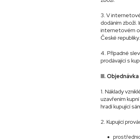
3. V internetov
dodáním zboží. 
internetovém ob
České republiky.
4. Případné sle
prodávající s kupu
III. Objednávk
1. Náklady vznik
uzavřením kupní 
hradí kupující sá
2. Kupující prov
prostřednic