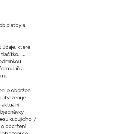
ob platby a
 údaje, které
 tlačítko…….
Podmínkou
ormuláři a
mi.
ení o obdržení
potvrzení je
 aktuální
 objednávky
su kupujícího. /
 o obdržení
 potvrzení se