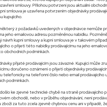
uzavření smlouvy. Přílohou potvrzení jsou aktuální obchod
Kupní smlouva je uzavřena potvrzením objednávky prodávají
 kupujícího.
e některý z požadavků uvedených v objednávce nemůže prod
u na jeho emailovou adresu pozměněnou nabídku. Pozměně
ý návrh kupní smlouvy a kupní smlouva je v takovém přípa
ícího o přijetí této nabídky prodávajícímu na jeho emailo
to obchodních podmínkách.
návky přijaté prodávajícím jsou závazné. Kupující může zr
jícímu doručeno oznámení o přijetí objednávky prodávající
u telefonicky na telefonní číslo nebo email prodávajícího
ích podmínkách.
 došlo ke zjevné technické chybě na straně prodávajícího p
tovém obchodě, nebo v průběhu objednávání, není prodáva
 zboží za tuto zcela zjevně chybnou cenu ani v případě, že