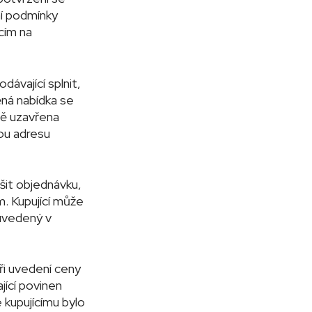
ní podmínky
cím na
ávající splnit,
ná nabídka se
dě uzavřena
vou adresu
ušit objednávku,
m. Kupující může
 uvedený v
ři uvedení ceny
jící povinen
 kupujícímu bylo