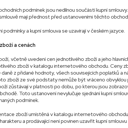
bchodních podmínek jsou nedílnou součástí kupní smlouvy
í smlouvě mají přednost před ustanoveními těchto obcho
í podmínky a kupní smlouva se uzavírají v českém jazyce.
 zboží a cenách
boží, včetně uvedení cen jednotlivého zboží a jeho hlavníc
tlivého zboží v katalogu internetového obchodu. Ceny zb
daně z přidané hodnoty, všech souvisejících poplatků a ná
 toto zboží ze své podstaty nemůže být vráceno obvyklou
oží zůstávají v platnosti po dobu, po kterou jsou zobrazo
chodě. Toto ustanovení nevylučuje sjednání kupní smlou
ednaných podmínek.
entace zboží umístěná v katalogu internetového obchodu
harakteru a prodávající není povinen uzavřít kupní smlouv