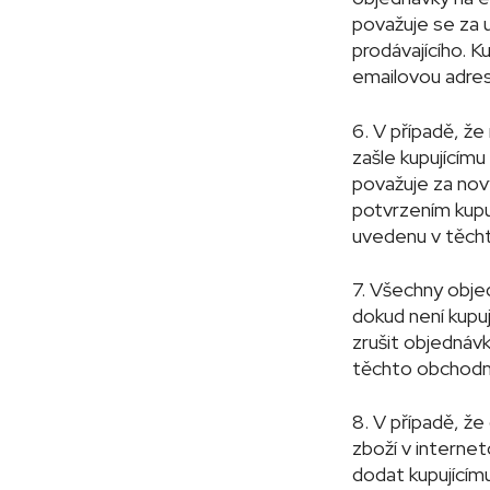
považuje se za 
prodávajícího. 
emailovou adresu
6. V případě, ž
zašle kupujícím
považuje za nov
potvrzením kupuj
uvedenu v těch
7. Všechny objed
dokud není kupu
zrušit objednávk
těchto obchodn
8. V případě, že
zboží v interne
dodat kupujícímu