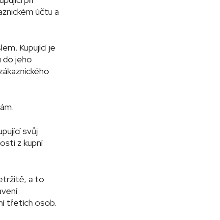
kaznickém účtu a
em. Kupující je
u do jeho
 zákaznického
bám.
pující svůj
osti z kupní
tržitě, a to
avení
í třetích osob.