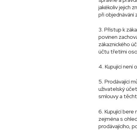
jakékoliv jejich
při objednávání 
3. Přístup k zá
povinen zachová
zákaznického úč
účtu třetími os
4. Kupující nen
5. Prodávající m
uživatelský účet
smlouvy a těch
6. Kupující bere
zejména s ohle
prodávajícího, 