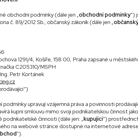
120 Kč
3 215 Kč
né obchodní podmínky (dále jen „
obchodní podmínky
“) 
ákona č. 89/2012 Sb., občanský zákoník (dále jen „
občanský
56
ochova 1291/4, Košíře, 158 00, Praha
zapsané u městskéh
á značka C205310/MSPH
: Ing. Petr Kortánek
ing.cz
prodávající“)
 podmínky upravují vzájemná práva a povinnosti prodávajíc
vírá kupní smlouvu mimo svoji podnikatelskou činnost jako
 podnikatelské činnosti (dále jen: „
kupující
“) prostředni
ného na webové stránce dostupné na internetové adrese…
obchod
“).