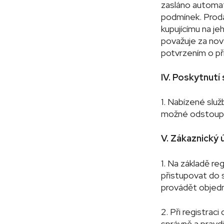
zasláno automat
podmínek. Prodá
kupujícímu na j
považuje za nov
potvrzením o při
IV. Poskytnutí
1. Nabízené služ
možné odstoupit
V. Zákaznický 
1. Na základě r
přistupovat do 
provádět objedn
2. Při registrac
správně a pravdi